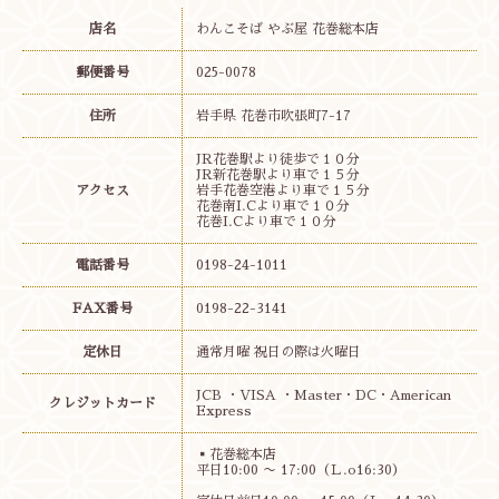
店名
わんこそば やぶ屋 花巻総本店
郵便番号
025-0078
住所
岩手県 花巻市吹張町7-17
JR花巻駅より徒歩で１０分
JR新花巻駅より車で１５分
アクセス
岩手花巻空港より車で１５分
花巻南I.Cより車で１０分
花巻I.Cより車で１０分
電話番号
0198-24-1011
FAX番号
0198-22-3141
定休日
通常月曜 祝日の際は火曜日
JCB ・VISA ・Master・DC・American
クレジットカード
Express
▪︎花巻総本店
平日10:00 〜 17:00（Ｌ.o16:30）