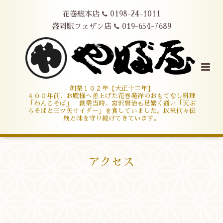
花巻総本店
0198-24-1011
盛岡駅フェザン店
019-654-7689
創業１０２年【大正十二年】
４００年前、お殿様へ差上げた花巻発祥のおもてなし料理
「わんこそば」 創業当時、宮沢賢治も足繁く通い「天ぷ
らそばと三ツ矢サイダー」を食していました。以来代々伝
統と味を守り続けてきています。
アクセス