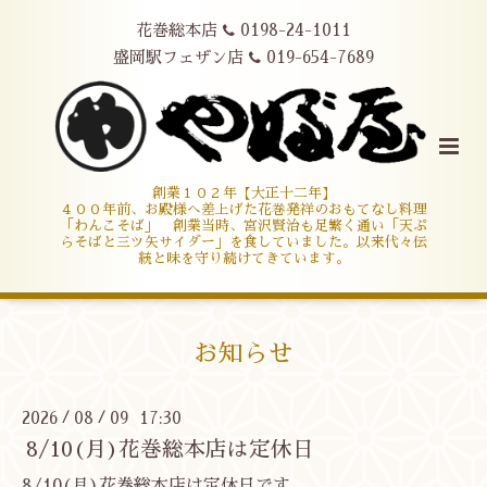
花巻総本店
0198-24-1011
盛岡駅フェザン店
019-654-7689
創業１０２年【大正十二年】
４００年前、お殿様へ差上げた花巻発祥のおもてなし料理
「わんこそば」 創業当時、宮沢賢治も足繁く通い「天ぷ
らそばと三ツ矢サイダー」を食していました。以来代々伝
統と味を守り続けてきています。
お知らせ
2026
08
09 17:30
/
/
8/10(月)花巻総本店は定休日
8/10(月)花巻総本店は定休日です。