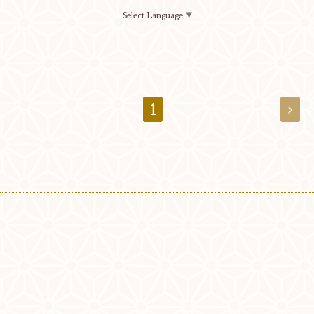
Select Language
▼
1