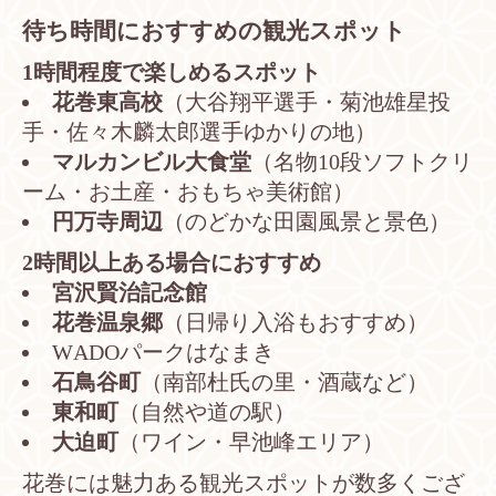
待ち時間におすすめの観光スポット
1時間程度で楽しめるスポット
花巻東高校
（大谷翔平選手・菊池雄星投
手・佐々木麟太郎選手ゆかりの地）
マルカンビル大食堂
（名物10段ソフトクリ
ーム・お土産・おもちゃ美術館）
円万寺周辺
（のどかな田園風景と景色）
2時間以上ある場合におすすめ
宮沢賢治記念館
花巻温泉郷
（日帰り入浴もおすすめ）
WADOパークはなまき
石鳥谷町
（南部杜氏の里・酒蔵など）
東和町
（自然や道の駅）
大迫町
（ワイン・早池峰エリア）
花巻には魅力ある観光スポットが数多くござ