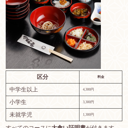
区分
料金
中学生以上
4,300円
小学生
3,300円
未就学児
1,300円
すべてのコースに
大食い証明書
が付きます。