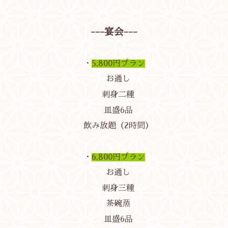
---宴会---
・
5,800円プラン
お通し
刺身二種
皿盛6品
飲み放題（2時間）
・
6,800円プラン
お通し
刺身三種
茶碗蒸
皿盛6品