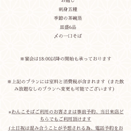
お通し
刺身五種
季節の茶碗蒸
皿盛6品
〆の一口そば
※宴会は18:00以降の開始も承っております
※上記のプランには室料と消費税が含まれます（また飲
み放題なしのプランへ変更も可能でございます）
わんこそばご利用のお客さまは事前予約、当日来店ど
※
ちらでもご利用頂けます
(土日祝は混み合うことが予想される為、電話予約をお