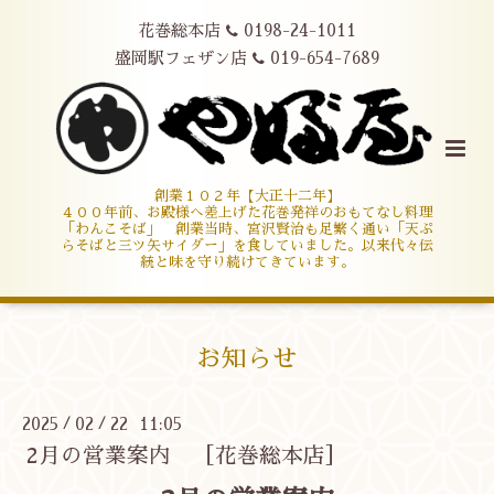
花巻総本店
0198-24-1011
盛岡駅フェザン店
019-654-7689
創業１０２年【大正十二年】
４００年前、お殿様へ差上げた花巻発祥のおもてなし料理
「わんこそば」 創業当時、宮沢賢治も足繁く通い「天ぷ
らそばと三ツ矢サイダー」を食していました。以来代々伝
統と味を守り続けてきています。
お知らせ
2025
02
22 11:05
/
/
2月の営業案内 ［花巻総本店］