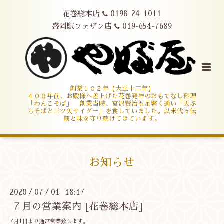
花巻総本店
0198-24-1011
盛岡駅フェザン店
019-654-7689
創業１０２年【大正十二年】
４００年前、お殿様へ差上げた花巻発祥のおもてなし料理
「わんこそば」 創業当時、宮沢賢治も足繁く通い「天ぷ
らそばと三ツ矢サイダー」を食していました。以来代々伝
統と味を守り続けてきています。
お知らせ
2020
07
01 18:17
/
/
７月の営業案内 [花巻総本店]
7月1日より通常営業致します。