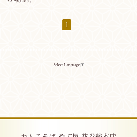
ビスを致します。
1
Select Language
▼
わんこそば やぶ屋 花巻総本店