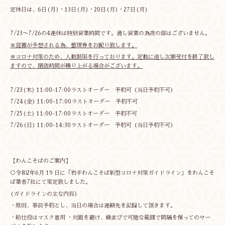
定休日は、6日(月)・13日(月)・20日(月)・27日(月)
7/23〜7/26の4連休は特別営業時間です。通し営業の為夜の部はございません。
※混雑が予想される為、整理券をお配り致します。
※コロナ対策のため、人数制限を行っております。定数に達し次第受付を終了致し
ますので、閉店時間が繰り上がる場合がございます。
7/23(木) 11:00-17:00ラストオーダー 予約可（当日予約不可）
7/24(金) 11:00-17:00ラストオーダー 予約不可
7/25(土) 11:00-17:00ラストオーダー 予約不可
7/26(日) 11:00-14:30ラストオーダー 予約可（当日予約不可）
【わんこそばのご案内】
○令和2年6月 19 日に「岩手わんこそば新型コロナ対策ガイドライン」をわんこそ
ば業者7社にて策定致しました。
(ガイドラインの主な内容)
・原則、事前予約とし、当日の場合は連絡先を記録して頂きます。
・給仕役はマスク着用 ・対面を避け、横並びで可能な範囲で間隔を保ってのサー