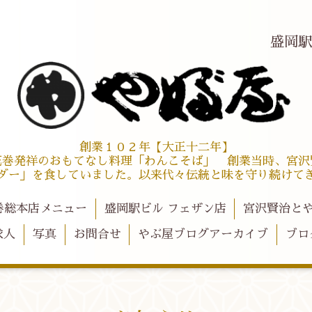
盛岡
創業１０２年【大正十二年】
花巻発祥のおもてなし料理「わんこそば」 創業当時、宮沢
ダー」を食していました。以来代々伝統と味を守り続けて
巻総本店メニュー
盛岡駅ビル フェザン店
宮沢賢治と
求人
写真
お問合せ
やぶ屋ブログアーカイブ
ブロ