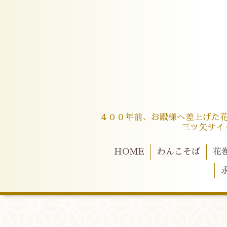
４００年前、お殿様へ差上げた
三ツ矢サイ
HOME
わんこそば
花