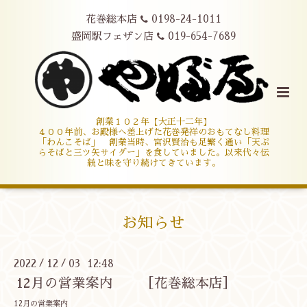
花巻総本店
0198-24-1011
盛岡駅フェザン店
019-654-7689
創業１０２年【大正十二年】
４００年前、お殿様へ差上げた花巻発祥のおもてなし料理
「わんこそば」 創業当時、宮沢賢治も足繁く通い「天ぷ
らそばと三ツ矢サイダー」を食していました。以来代々伝
統と味を守り続けてきています。
お知らせ
2022
12
03 12:48
/
/
12月の営業案内 ［花巻総本店］
12月の営業案内