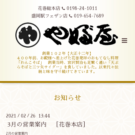
花巻総本店
0198-24-1011
盛岡駅フェザン店
019-654-7689
創業１０２年【大正十二年】
４００年前、お殿様へ差上げた花巻発祥のおもてなし料理
「わんこそば」 創業当時、宮沢賢治も足繁く通い「天ぷ
らそばと三ツ矢サイダー」を食していました。以来代々伝
統と味を守り続けてきています。
お知らせ
2021
02
26 13:44
/
/
3月の営業案内 ［花巻本店］
2月の営業案内