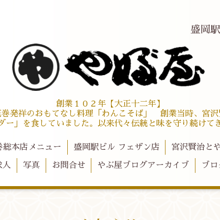
盛岡
創業１０２年【大正十二年】
花巻発祥のおもてなし料理「わんこそば」 創業当時、宮沢
ダー」を食していました。以来代々伝統と味を守り続けて
巻総本店メニュー
盛岡駅ビル フェザン店
宮沢賢治と
求人
写真
お問合せ
やぶ屋ブログアーカイブ
ブロ