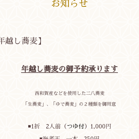
お知らせ
年越し蕎麦】
年越し蕎麦の御予約承ります
西和賀産などを使用した二八蕎麦
「生蕎麦」、「ゆで蕎麦」の２種類を御用意
◾️1折 2人前（
つゆ付
）1,000円
◾️海老天 一本 250円