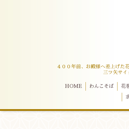
４００年前、お殿様へ差上げた
三ツ矢サイ
HOME
わんこそば
花