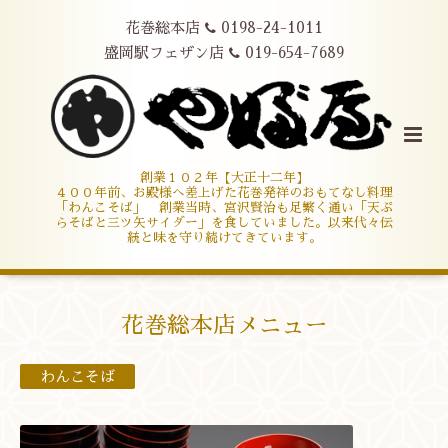
花巻総本店
0198-24-1011
盛岡駅フェザン店
019-654-7689
創業１０２年【大正十二年】
４００年前、お殿様へ差上げた花巻発祥のおもてなし料理
「わんこそば」 創業当時、宮沢賢治も足繁く通い「天ぷ
らそばと三ツ矢サイダー」を食していました。以来代々伝
統と味を守り続けてきています。
花巻総本店メニュー
わんこそば