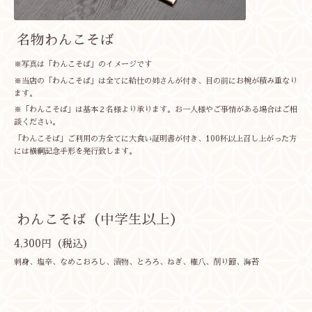
名物わんこそば
※写真は「わんこそば」のイメージです
※当店の「わんこそば」は全てに給仕の姉さんが付き、目の前にお椀が積み重なり
ます。
※「わんこそば」は基本２名様より承ります。お一人様やご事情がある場合はご相
談ください。
「わんこそば」ご利用の方全てに大食い証明書が付き、100杯以上召し上がった方
には横綱記念手形を発行致します。
わんこそば（中学生以上）
4,300円（税込）
刺身、塩辛、なめこおろし、漬物、とろろ、ねぎ、権八、削り節、海苔