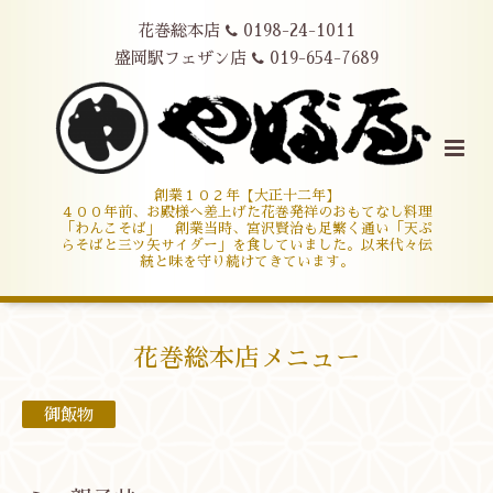
花巻総本店
0198-24-1011
盛岡駅フェザン店
019-654-7689
創業１０２年【大正十二年】
４００年前、お殿様へ差上げた花巻発祥のおもてなし料理
「わんこそば」 創業当時、宮沢賢治も足繁く通い「天ぷ
らそばと三ツ矢サイダー」を食していました。以来代々伝
統と味を守り続けてきています。
花巻総本店メニュー
御飯物