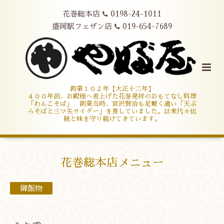
花巻総本店
0198-24-1011
盛岡駅フェザン店
019-654-7689
創業１０２年【大正十二年】
４００年前、お殿様へ差上げた花巻発祥のおもてなし料理
「わんこそば」 創業当時、宮沢賢治も足繁く通い「天ぷ
らそばと三ツ矢サイダー」を食していました。以来代々伝
統と味を守り続けてきています。
花巻総本店メニュー
御飯物