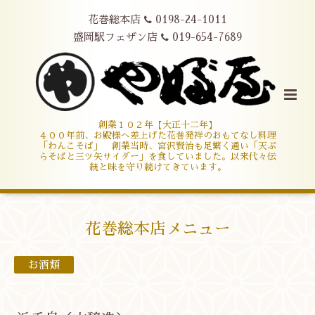
花巻総本店
0198-24-1011
盛岡駅フェザン店
019-654-7689
創業１０２年【大正十二年】
４００年前、お殿様へ差上げた花巻発祥のおもてなし料理
「わんこそば」 創業当時、宮沢賢治も足繁く通い「天ぷ
らそばと三ツ矢サイダー」を食していました。以来代々伝
統と味を守り続けてきています。
花巻総本店メニュー
お酒類