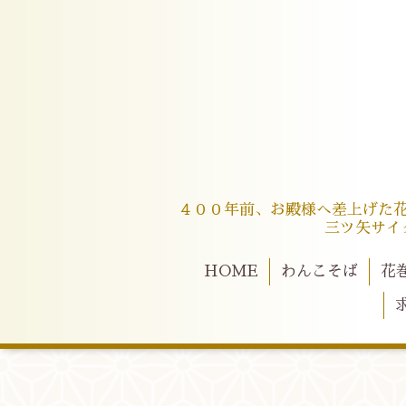
４００年前、お殿様へ差上げた
三ツ矢サイ
HOME
わんこそば
花