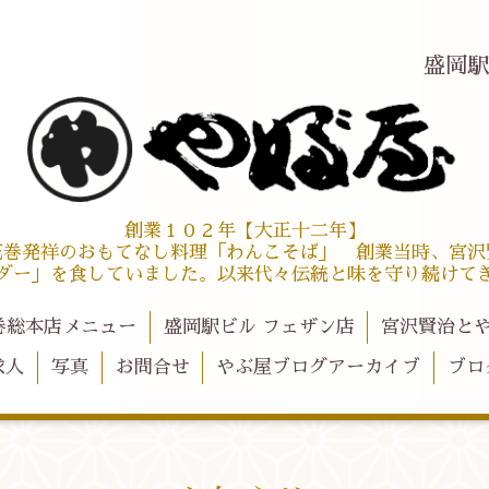
盛岡
創業１０２年【大正十二年】
花巻発祥のおもてなし料理「わんこそば」 創業当時、宮沢
ダー」を食していました。以来代々伝統と味を守り続けて
巻総本店メニュー
盛岡駅ビル フェザン店
宮沢賢治と
求人
写真
お問合せ
やぶ屋ブログアーカイブ
ブロ