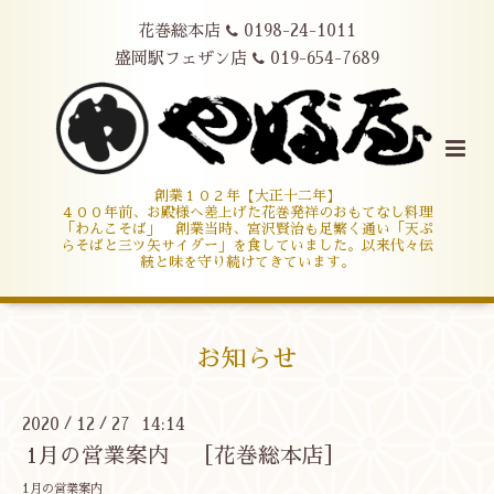
花巻総本店
0198-24-1011
盛岡駅フェザン店
019-654-7689
創業１０２年【大正十二年】
４００年前、お殿様へ差上げた花巻発祥のおもてなし料理
「わんこそば」 創業当時、宮沢賢治も足繁く通い「天ぷ
らそばと三ツ矢サイダー」を食していました。以来代々伝
統と味を守り続けてきています。
お知らせ
2020
12
27 14:14
/
/
1月の営業案内 ［花巻総本店］
1月の営業案内