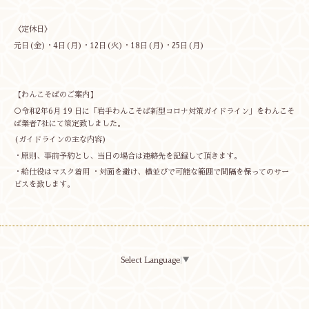
〈定休日〉
元日(金)・4日(月)・12日(火)・18日(月)・25日(月)
【わんこそばのご案内】
○令和2年6月 19 日に「岩手わんこそば新型コロナ対策ガイドライン」をわんこそ
ば業者7社にて策定致しました。
(ガイドラインの主な内容)
・原則、事前予約とし、当日の場合は連絡先を記録して頂きます。
・給仕役はマスク着用 ・対面を避け、横並びで可能な範囲で間隔を保ってのサー
ビスを致します。
Select Language
▼