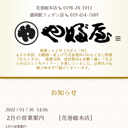
花巻総本店
0198-24-1011
盛岡駅フェザン店
019-654-7689
創業１０２年【大正十二年】
４００年前、お殿様へ差上げた花巻発祥のおもてなし料理
「わんこそば」 創業当時、宮沢賢治も足繁く通い「天ぷ
らそばと三ツ矢サイダー」を食していました。以来代々伝
統と味を守り続けてきています。
お知らせ
2022
01
30 14:06
/
/
2月の営業案内 ［花巻総本店］
2月の営業案内