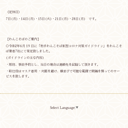
〈定休日〉
7日(月)・14日(月)・15日(火)・21日(月)・28日(月) です。
【わんこそばのご案内】
○令和2年6月 19 日に「岩手わんこそば新型コロナ対策ガイドライン」をわんこそ
ば業者7社にて策定致しました。
(ガイドラインの主な内容)
・原則、事前予約とし、当日の場合は連絡先を記録して頂きます。
・給仕役はマスク着用 ・対面を避け、横並びで可能な範囲で間隔を保ってのサー
ビスを致します。
Select Language
▼