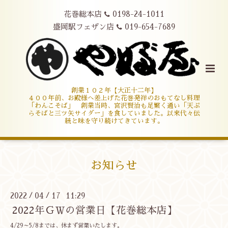
花巻総本店
0198-24-1011
盛岡駅フェザン店
019-654-7689
創業１０２年【大正十二年】
４００年前、お殿様へ差上げた花巻発祥のおもてなし料理
「わんこそば」 創業当時、宮沢賢治も足繁く通い「天ぷ
らそばと三ツ矢サイダー」を食していました。以来代々伝
統と味を守り続けてきています。
お知らせ
2022
04
17 11:29
/
/
2022年ＧＷの営業日【花巻総本店】
4/29～5/8までは、休まず営業いたします。