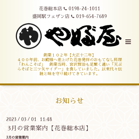
花巻総本店
0198-24-1011
盛岡駅フェザン店
019-654-7689
創業１０２年【大正十二年】
４００年前、お殿様へ差上げた花巻発祥のおもてなし料理
「わんこそば」 創業当時、宮沢賢治も足繁く通い「天ぷ
らそばと三ツ矢サイダー」を食していました。以来代々伝
統と味を守り続けてきています。
お知らせ
2023
03
01 11:48
/
/
3月の営業案内【花巻総本店】
3月の営業案内