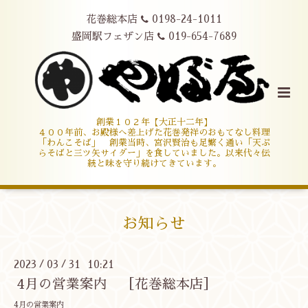
花巻総本店
0198-24-1011
盛岡駅フェザン店
019-654-7689
創業１０２年【大正十二年】
４００年前、お殿様へ差上げた花巻発祥のおもてなし料理
「わんこそば」 創業当時、宮沢賢治も足繁く通い「天ぷ
らそばと三ツ矢サイダー」を食していました。以来代々伝
統と味を守り続けてきています。
お知らせ
2023
03
31 10:21
/
/
4月の営業案内 ［花巻総本店］
4月の営業案内