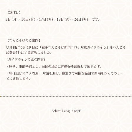
〈定休日〉
3日(月)・10日(月)・17日(月)・18日(火)・24日(月) です。
【わんこそばのご案内】
○令和2年6月 19 日に「岩手わんこそば新型コロナ対策ガイドライン」をわんこそ
ば業者7社にて策定致しました。
(ガイドラインの主な内容)
・原則、事前予約とし、当日の場合は連絡先を記録して頂きます。
・給仕役はマスク着用 ・対面を避け、横並びで可能な範囲で間隔を保ってのサー
ビスを致します。
Select Language
▼