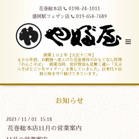
花巻総本店
0198-24-1011
盛岡駅フェザン店
019-654-7689
創業１０２年【大正十二年】
４００年前、お殿様へ差上げた花巻発祥のおもてなし料理
「わんこそば」 創業当時、宮沢賢治も足繁く通い「天ぷ
らそばと三ツ矢サイダー」を食していました。以来代々伝
統と味を守り続けてきています。
お知らせ
2023
11
01 15:18
/
/
花巻総本店11月の営業案内