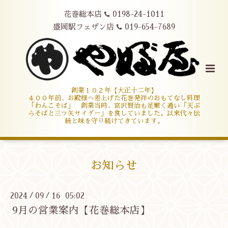
花巻総本店
0198-24-1011
盛岡駅フェザン店
019-654-7689
創業１０２年【大正十二年】
４００年前、お殿様へ差上げた花巻発祥のおもてなし料理
「わんこそば」 創業当時、宮沢賢治も足繁く通い「天ぷ
らそばと三ツ矢サイダー」を食していました。以来代々伝
統と味を守り続けてきています。
お知らせ
2024
09
16 05:02
/
/
9月の営業案内【花巻総本店】